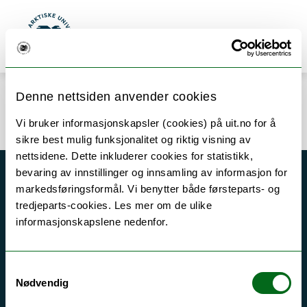
Gå til hovedinnhold
Søk
Meny
UiT Norges arktiske universitet
Denne nettsiden anvender cookies
Error rendering component
Vi bruker informasjonskapsler (cookies) på uit.no for å
sikre best mulig funksjonalitet og riktig visning av
nettsidene. Dette inkluderer cookies for statistikk,
bevaring av innstillinger og innsamling av informasjon for
Akutt hjelp
markedsføringsformål. Vi benytter både førsteparts- og
tredjeparts-cookies. Les mer om de ulike
Si ifra!
informasjonskapslene nedenfor.
Driftsmeldinger
Personvern ved UiT
Samtykkevalg
Sikkerhet, beredskap og personvern
Nødvendig
Informasjonskapsler