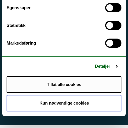
Egenskaper
Tilgjengelighetserklæring
Statistikk
Kontakt UiT
For media
Markedsføring
For skoler
Ledige stillinger
Detaljer
English website
Logg inn
Tillat alle cookies
Kun nødvendige cookies