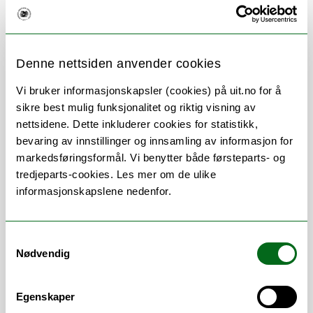
Denne nettsiden anvender cookies
Vi bruker informasjonskapsler (cookies) på uit.no for å
Om
Forskning og undervisning
sikre best mulig funksjonalitet og riktig visning av
nettsidene. Dette inkluderer cookies for statistikk,
Her finner du meg
bevaring av innstillinger og innsamling av informasjon for
markedsføringsformål. Vi benytter både førsteparts- og
tredjeparts-cookies. Les mer om de ulike
informasjonskapslene nedenfor.
Stillingsbeskrivelse
Samtykkevalg
Tjenesteutvikler
Nødvendig
Planlegging og koordinering av
skytjenester for forsknningstjenester
Testing av leveranser
Egenskaper
økonomikontroll for skytjenester