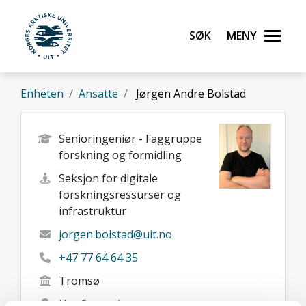
Gå til hovedinnhold
Søk
Meny
UiT Norges arktiske universitet
Enheten
Ansatte
Jørgen Andre Bolstad
Senioringeniør - Faggruppe
forskning og formidling
Seksjon for digitale
forskningsressurser og
infrastruktur
jorgen.bolstad@uit.no
+47 77 64 64 35
Tromsø
Her finner du meg