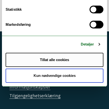
Statistikk
Markedsføring
Akutt hjelp
Detaljer
Si ifra!
Tillat alle cookies
Driftsmeldinger
Personvern ved UiT
Kun nødvendige cookies
Sikkerhet, beredskap og personvern
Informasjonskapsler
Tilgjengelighetserklæring