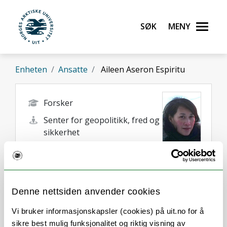
Gå til hovedinnhold
Søk
Meny
UiT Norges arktiske universitet
Enheten
Ansatte
Aileen Aseron Espiritu
Forsker
Senter for geopolitikk, fred og
sikkerhet
aileen.a.espiritu@uit.no
+47 78 45 05 56
45885997
Denne nettsiden anvender cookies
Vi bruker informasjonskapsler (cookies) på uit.no for å
sikre best mulig funksjonalitet og riktig visning av