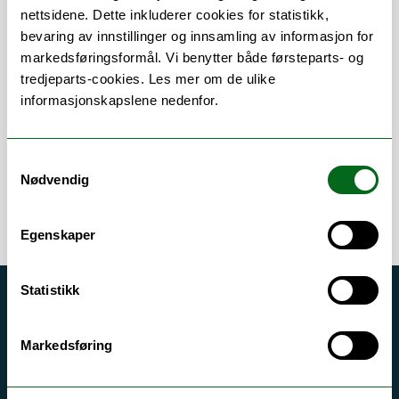
nettsidene. Dette inkluderer cookies for statistikk,
bevaring av innstillinger og innsamling av informasjon for
Om
Forskning og undervisning
markedsføringsformål. Vi benytter både førsteparts- og
tredjeparts-cookies. Les mer om de ulike
Publikasjoner
informasjonskapslene nedenfor.
Samtykkevalg
Nødvendig
Egenskaper
Statistikk
Akutt hjelp
Si ifra!
Markedsføring
Driftsmeldinger