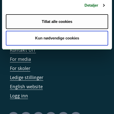
Personvern ved UiT
Detaljer
Sikkerhet, beredskap og personvern
Informasjonskapsler
Tillat alle cookies
Tilgjengelighetserklæring
Kun nødvendige cookies
Kontakt UiT
For media
For skoler
Ledige stillinger
English website
Logg inn