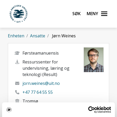
Gå til hovedinnhold
Søk
Meny
UiT Norges arktiske universitet
Enheten
Ansatte
Jørn Weines
Førsteamanuensis
Ressurssenter for
undervisning, læring og
teknologi (Result)
jorn.weines@uit.no
+47 77 64 55 55
Tromsø
Her finner du meg