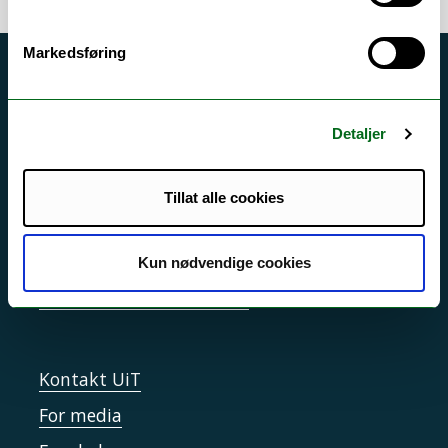
Markedsføring
Akutt hjelp
Si ifra!
Detaljer
Driftsmeldinger
Personvern ved UiT
Tillat alle cookies
Sikkerhet, beredskap og personvern
Informasjonskapsler
Kun nødvendige cookies
Tilgjengelighetserklæring
Kontakt UiT
For media