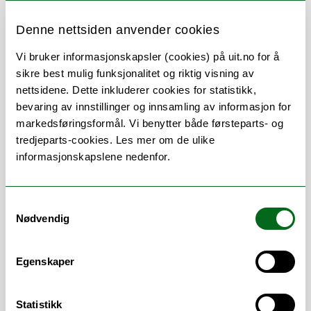
Denne nettsiden anvender cookies
Vi bruker informasjonskapsler (cookies) på uit.no for å
sikre best mulig funksjonalitet og riktig visning av
Om
Forskning og undervisning
nettsidene. Dette inkluderer cookies for statistikk,
bevaring av innstillinger og innsamling av informasjon for
Publikasjoner
Her finner du meg
markedsføringsformål. Vi benytter både førsteparts- og
tredjeparts-cookies. Les mer om de ulike
informasjonskapslene nedenfor.
Stillingsbeskrivelse
Samtykkevalg
Nødvendig
Førsteamanuensis, simulering og spill i
høyere utdanning.
Egenskaper
Statistikk