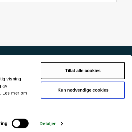
Tillat alle cookies
tig visning
g av
Kun nødvendige cookies
s. Les mer om
ring
Detaljer