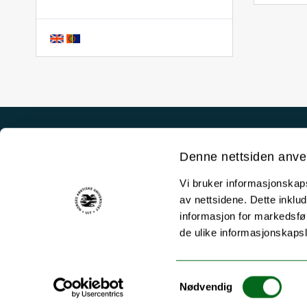
Akutt hjelp
Denne nettsiden anve
Si ifra!
Vi bruker informasjonskapsl
Driftsmeldinger
av nettsidene. Dette inklud
Personvern ved UiT
informasjon for markedsfør
de ulike informasjonskaps
Sikkerhet, beredskap og personvern
Informasjonskapsler
Samtykkevalg
Tilgjengelighetserklæring
Nødvendig