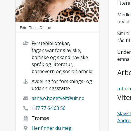
litter
Medlem
utvikl
Foto: Thaís Omine
Sit i 
råd ti
Fyrstebibliotekar,
fagansvar for slaviske,
Underv
baltiske og skandinaviske
emna 
språk og litteratur,
Arb
barnevern og sosialt arbeid
Avdeling for forsknings- og
utdanningsstøtte
Infor
Vite
asne.o.hogetveit@uit.no
+47 77 64 63 56
Slavis
Tromsø
Andre 
Her finner du meg