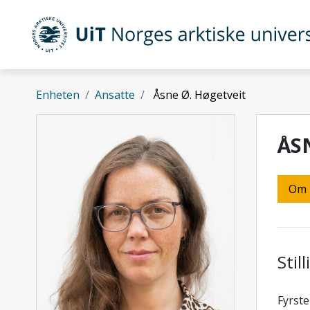
Gå til hovedinnhold
UiT Norges arktiske universitet
Enheten
Ansatte
Åsne Ø. Høgetveit
ÅS
Om
Stil
Fyrste