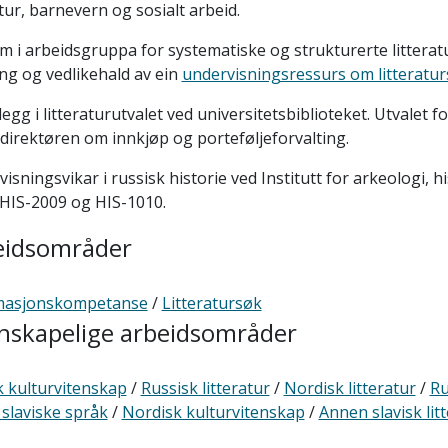
atur, barnevern og sosialt arbeid.
 i arbeidsgruppa for systematiske og strukturerte litter
ing og vedlikehald av ein
undervisningsressurs om litteratu
tillegg i litteraturutvalet ved universitetsbiblioteket. Utvalet f
l direktøren om innkjøp og porteføljeforvalting.
isningsvikar i russisk historie ved Institutt for arkeologi, h
HIS-2009 og HIS-1010.
eidsområder
masjonskompetanse
/
Litteratursøk
nskapelige arbeidsområder
k kulturvitenskap
/
Russisk litteratur
/
Nordisk litteratur
/
Ru
slaviske språk
/
Nordisk kulturvitenskap
/
Annen slavisk lit