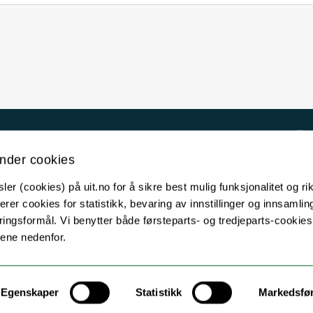
Kontakt UiT
nder cookies
For media
er (cookies) på uit.no for å sikre best mulig funksjonalitet og rik
For skoler
erer cookies for statistikk, bevaring av innstillinger og innsamlin
Ledige stillinger
ingsformål. Vi benytter både førsteparts- og tredjeparts-cookie
lene nedenfor.
English website
Logg inn
Egenskaper
Statistikk
Markedsfø