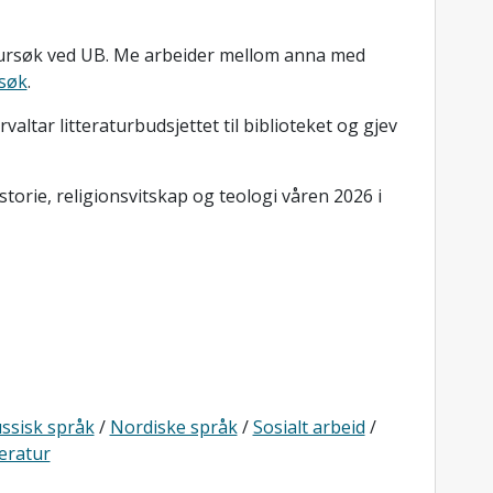
atursøk ved UB. Me arbeider mellom anna med
rsøk
.
orvaltar litteraturbudsjettet til biblioteket og gjev
istorie, religionsvitskap og teologi våren 2026 i
ssisk språk
/
Nordiske språk
/
Sosialt arbeid
/
teratur