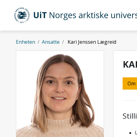
Gå til hovedinnhold
UiT Norges arktiske universitet
Enheten
Ansatte
Kari Jenssen Lægreid
KA
Om
Stil