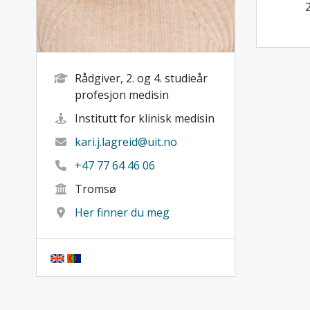
Rådgiver, 2. og 4. studieår
profesjon medisin
Institutt for klinisk medisin
kari.j.lagreid@uit.no
+47 77 64 46 06
Tromsø
Her finner du meg