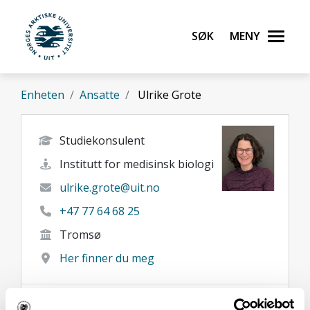
Gå til hovedinnhold
Søk
Meny
UiT Norges arktiske universitet
Enheten
Ansatte
Ulrike Grote
Studiekonsulent
Institutt for medisinsk biologi
ulrike.grote@uit.no
+47 77 64 68 25
Tromsø
Her finner du meg