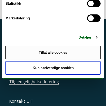
Statistikk
Markedsføring
Akutt hjelp
Detaljer
Si ifra!
Driftsmeldinger
Tillat alle cookies
Personvern ved UiT
Sikkerhet, beredskap og personvern
Kun nødvendige cookies
Informasjonskapsler
Tilgjengelighetserklæring
Kontakt UiT