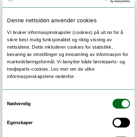
Denne nettsiden anvender cookies
Om
Forskning og undervisning
Vi bruker informasjonskapsler (cookies) på uit.no for å
Publikasjoner
Her finner du meg
sikre best mulig funksjonalitet og riktig visning av
nettsidene. Dette inkluderer cookies for statistikk,
bevaring av innstillinger og innsamling av informasjon for
markedsføringsformål. Vi benytter både førsteparts- og
Stillingsbeskrivelse
tredjeparts-cookies. Les mer om de ulike
informasjonskapslene nedenfor.
Studieveileder med ansvar for
bachelor i bioingeniørfag og 2. år
Samtykkevalg
odontologi
Nødvendig
Eksamen
Undervisningsplanlegging
Generell saksbehandling
Egenskaper