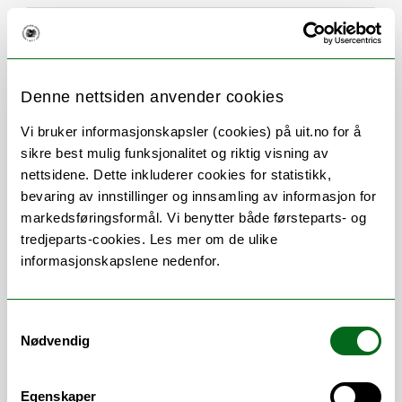
Om
Forskning og undervisning
CV
Publikasjoner
Denne nettsiden anvender cookies
Vi bruker informasjonskapsler (cookies) på uit.no for å
sikre best mulig funksjonalitet og riktig visning av
Vitenskapelige
nettsidene. Dette inkluderer cookies for statistikk,
arbeidsområder
bevaring av innstillinger og innsamling av informasjon for
markedsføringsformål. Vi benytter både førsteparts- og
tredjeparts-cookies. Les mer om de ulike
Sikkerhet og sårbarhet
/
Systemutvikling
informasjonskapslene nedenfor.
og -arbeid
/
Teoretisk databehandling /
programmeringsspråk og -teori
/
Databaser og multimediasystemer
/
Samtykkevalg
Kommunikasjon og distribuerte systemer
/
Nødvendig
Algoritmer og beregnbarhetsteori
/
Geografiske informasjonssystemer
/
Egenskaper
Datateknologi
/
Annen