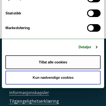
informasjonsteknologi
/
Informasjons- og
kommunikasjonsteknologi
Statistikk
Markedsføring
Detaljer
Akutt hjelp
Si ifra!
Tillat alle cookies
Driftsmeldinger
Personvern ved UiT
Kun nødvendige cookies
Sikkerhet, beredskap og personvern
Informasjonskapsler
Tilgjengelighetserklæring