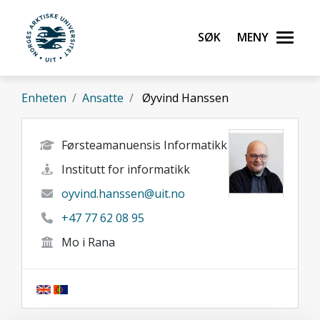
Gå til hovedinnhold
Søk
Meny
UiT Norges arktiske universitet
Enheten
Ansatte
Øyvind Hanssen
Førsteamanuensis Informatikk
Institutt for informatikk
oyvind.hanssen@uit.no
+47 77 62 08 95
Mo i Rana