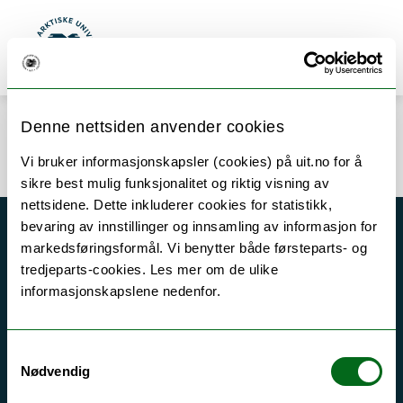
Gå til hovedinnhold
Søk
Meny
UiT Norges arktiske universitet
Denne nettsiden anvender cookies
Error rendering component
Vi bruker informasjonskapsler (cookies) på uit.no for å
sikre best mulig funksjonalitet og riktig visning av
nettsidene. Dette inkluderer cookies for statistikk,
bevaring av innstillinger og innsamling av informasjon for
Akutt hjelp
markedsføringsformål. Vi benytter både førsteparts- og
tredjeparts-cookies. Les mer om de ulike
Si ifra!
informasjonskapslene nedenfor.
Driftsmeldinger
Personvern ved UiT
Samtykkevalg
Sikkerhet, beredskap og personvern
Nødvendig
Informasjonskapsler