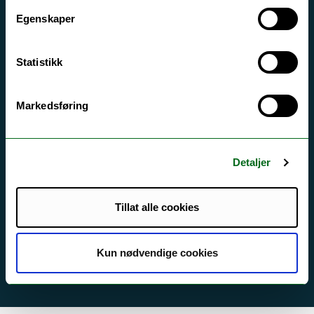
Egenskaper
Tilgjengelighetserklæring
Statistikk
Kontakt UiT
For media
Markedsføring
For skoler
Ledige stillinger
Detaljer
English website
Logg inn
Tillat alle cookies
Kun nødvendige cookies