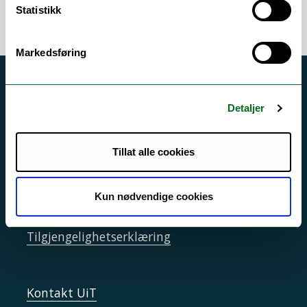
Statistikk
Markedsføring
Akutt hjelp
Detaljer
Si ifra!
Driftsmeldinger
Tillat alle cookies
Personvern ved UiT
Sikkerhet, beredskap og personvern
Kun nødvendige cookies
Informasjonskapsler
Tilgjengelighetserklæring
Kontakt UiT