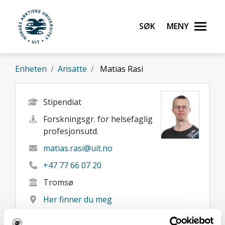
Gå til hovedinnhold
Søk
Meny
UiT Norges arktiske universitet
Enheten
Ansatte
Matias Rasi
Stipendiat
Forskningsgr. for helsefaglig
profesjonsutd.
matias.rasi@uit.no
+47 77 66 07 20
Tromsø
Her finner du meg