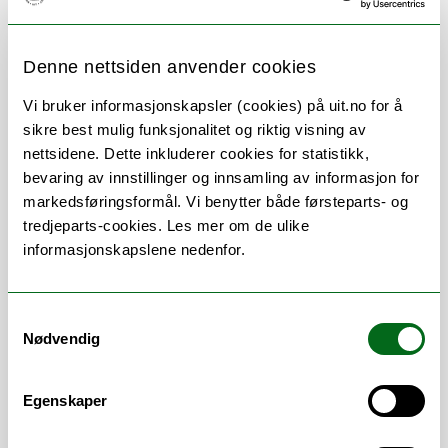
Denne nettsiden anvender cookies
Om
Forskning og undervisning
Vi bruker informasjonskapsler (cookies) på uit.no for å
sikre best mulig funksjonalitet og riktig visning av
Publikasjoner
Her finner du meg
nettsidene. Dette inkluderer cookies for statistikk,
bevaring av innstillinger og innsamling av informasjon for
markedsføringsformål. Vi benytter både førsteparts- og
tredjeparts-cookies. Les mer om de ulike
Stillingsbeskrivelse
informasjonskapslene nedenfor.
Jeg jobber som lærer i intensivsykepleie og
Samtykkevalg
er for tiden engasjert i doktorgradsstudier.
Nødvendig
For ytterligere informasjon om mine
faglige interesser, forskning og prosjekter
kan du kikke under de andre fanene.
Egenskaper