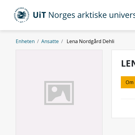
Gå til hovedinnhold
UiT Norges arktiske universitet
Enheten
Ansatte
Lena Nordgård Dehli
LE
Om