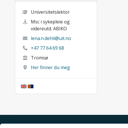
Universitetslektor
Msc i sykepleie og
videreutd. ABIKO
lena.n.dehli@uit.no
+47 77 64 69 68
Tromsø
Her finner du meg