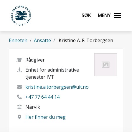
Gå til hovedinnhold
Søk
Meny
UiT Norges arktiske universitet
Enheten
Ansatte
Kristine A. F. Torbergsen
Rådgiver
Enhet for administrative
tjenester IVT
kristine.a.torbergsen@uit.no
+47 77 64 44 14
Narvik
Her finner du meg