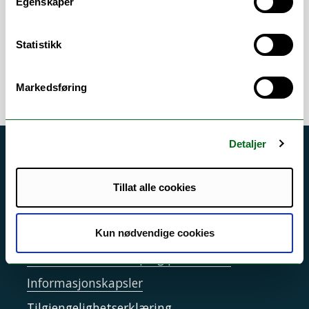
Egenskaper
Eksamen
/
Emner
/
Studieadministrasjon
/
Studieveiledning
Statistikk
Markedsføring
Detaljer
Akutt hjelp
Si ifra!
Tillat alle cookies
Driftsmeldinger
Personvern ved UiT
Kun nødvendige cookies
Sikkerhet, beredskap og personvern
Informasjonskapsler
Tilgjengelighetserklæring