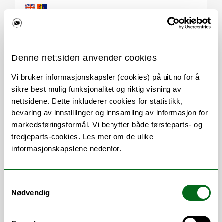
Om
Forskning og undervisning
Denne nettsiden anvender cookies
Her finner du meg
Vi bruker informasjonskapsler (cookies) på uit.no for å
sikre best mulig funksjonalitet og riktig visning av
nettsidene. Dette inkluderer cookies for statistikk,
bevaring av innstillinger og innsamling av informasjon for
Stillingsbeskrivelse
markedsføringsformål. Vi benytter både førsteparts- og
tredjeparts-cookies. Les mer om de ulike
Arbeidsoppgaver omfatter blant annet:
informasjonskapslene nedenfor.
Koordinering av eksamen
Studentveiledning
Samtykkevalg
Saksbehandling
Nødvendig
Arbeidsområder