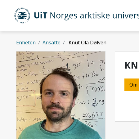
Gå til hovedinnhold
UiT Norges arktiske universitet
Enheten
Ansatte
Knut Ola Dølven
KN
Om