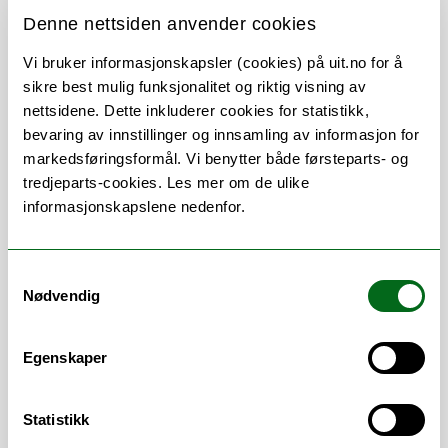
Denne nettsiden anvender cookies
Om
Forskning og undervisning
Vi bruker informasjonskapsler (cookies) på uit.no for å
sikre best mulig funksjonalitet og riktig visning av
Publikasjoner
nettsidene. Dette inkluderer cookies for statistikk,
bevaring av innstillinger og innsamling av informasjon for
markedsføringsformål. Vi benytter både førsteparts- og
tredjeparts-cookies. Les mer om de ulike
Stillingsbeskrivelse
informasjonskapslene nedenfor.
Administrasjon Senter for samisk
Samtykkevalg
helseforskning (SSHF)
Nødvendig
Planlegging og gjennomføring SAMINOR
3
Egenskaper
Statistikk