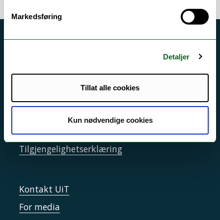
Markedsføring
Akutt hjelp
Detaljer
Si ifra!
Driftsmeldinger
Tillat alle cookies
Personvern ved UiT
Sikkerhet, beredskap og personvern
Kun nødvendige cookies
Informasjonskapsler
Tilgjengelighetserklæring
Kontakt UiT
For media