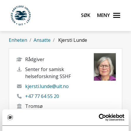
Gå til hovedinnhold
Søk
Meny
UiT Norges arktiske universitet
Enheten
Ansatte
Kjersti Lunde
Rådgiver
Senter for samisk
helseforskning SSHF
kjersti.lunde@uit.no
+47 77 64 55 20
Tromsø