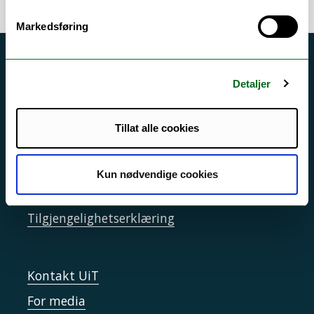
Markedsføring
Akutt hjelp
Detaljer
Si ifra!
Driftsmeldinger
Tillat alle cookies
Personvern ved UiT
Sikkerhet, beredskap og personvern
Kun nødvendige cookies
Informasjonskapsler
Tilgjengelighetserklæring
Kontakt UiT
For media