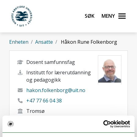
Gå til hovedinnhold
Søk
Meny
UiT Norges arktiske universitet
Enheten
Ansatte
Håkon Rune Folkenborg
Dosent samfunnsfag
Institutt for lærerutdanning
og pedagogikk
hakon.folkenborg@uit.no
+47 77 66 04 38
Tromsø