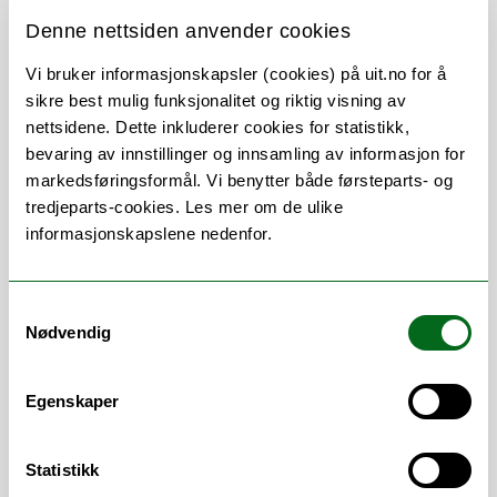
Denne nettsiden anvender cookies
Om
Forskning og undervisning
Vi bruker informasjonskapsler (cookies) på uit.no for å
sikre best mulig funksjonalitet og riktig visning av
Publikasjoner
nettsidene. Dette inkluderer cookies for statistikk,
bevaring av innstillinger og innsamling av informasjon for
markedsføringsformål. Vi benytter både førsteparts- og
tredjeparts-cookies. Les mer om de ulike
Stillingsbeskrivelse
informasjonskapslene nedenfor.
Underviser primært på 5-10
Samtykkevalg
lærerutdanningen. Faglige interessefelt er
Nødvendig
historiebruk, historiedidaktikk,
utdanningshistorie og samisk historie og
kultur i skolen.
Egenskaper
Statistikk