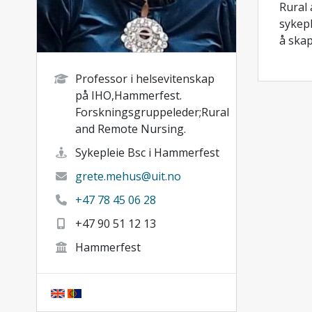
Rural 
sykepl
å skap
Professor i helsevitenskap
på IHO,Hammerfest.
Forskningsgruppeleder;Rural
and Remote Nursing.
Sykepleie Bsc i Hammerfest
grete.mehus@uit.no
+47 78 45 06 28
+47 90 51 12 13
Hammerfest