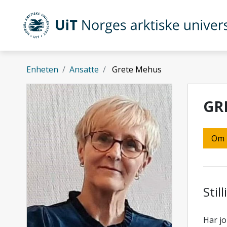
Gå til hovedinnhold
UiT Norges arktiske universitet
Enheten
Ansatte
Grete Mehus
GR
Om
Stil
Har jo