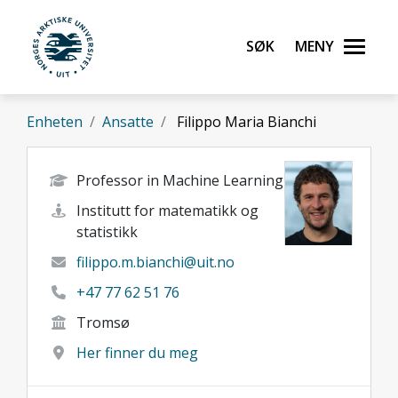
Gå til hovedinnhold
Søk
Meny
UiT Norges arktiske universitet
Enheten
Ansatte
Filippo Maria Bianchi
Professor in Machine Learning
Institutt for matematikk og
statistikk
filippo.m.bianchi@uit.no
+47 77 62 51 76
Tromsø
Her finner du meg