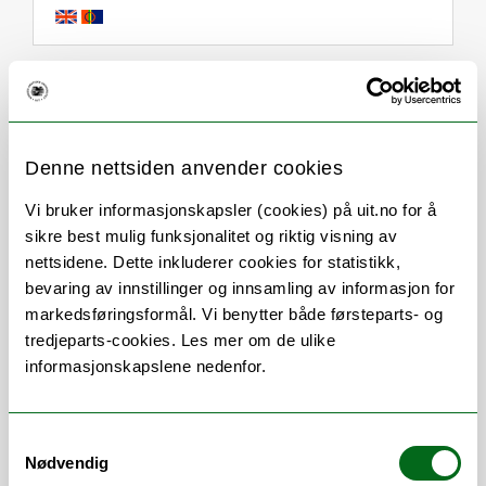
Om
Forskning og undervisning
Publikasjoner
Her finner du meg
Denne nettsiden anvender cookies
Vi bruker informasjonskapsler (cookies) på uit.no for å
sikre best mulig funksjonalitet og riktig visning av
Stillingsbeskrivelse
nettsidene. Dette inkluderer cookies for statistikk,
bevaring av innstillinger og innsamling av informasjon for
markedsføringsformål. Vi benytter både førsteparts- og
My research interests lie at the
tredjeparts-cookies. Les mer om de ulike
intersection between machine learning,
informasjonskapslene nedenfor.
dynamical systems, complex networks, and
statistics. The main areas where I apply my
research are energy analytics and remote
Samtykkevalg
sensing.
Nødvendig