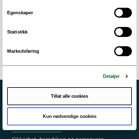
More info at:
Egenskaper
Personal page
Northernmost Graph Machine
Learning group
Statistikk
CoSMo group
Markedsføring
Detaljer
Akutt hjelp
Tillat alle cookies
Si ifra!
Driftsmeldinger
Kun nødvendige cookies
Personvern ved UiT