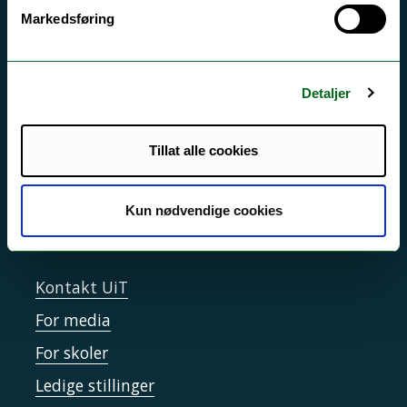
Akutt hjelp
Markedsføring
Si ifra!
Driftsmeldinger
Detaljer
Personvern ved UiT
Sikkerhet, beredskap og personvern
Tillat alle cookies
Informasjonskapsler
Tilgjengelighetserklæring
Kun nødvendige cookies
Kontakt UiT
For media
For skoler
Ledige stillinger