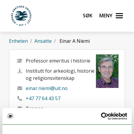
Gå til hovedinnhold
Søk
Meny
UiT Norges arktiske universitet
Enheten
Ansatte
Einar A Niemi
Professor emeritus i historie
Institutt for arkeologi, historie
og religionsvitenskap
einar.niemi@uit.no
+47 77 64 43 57
Tromsø
Her finner du meg