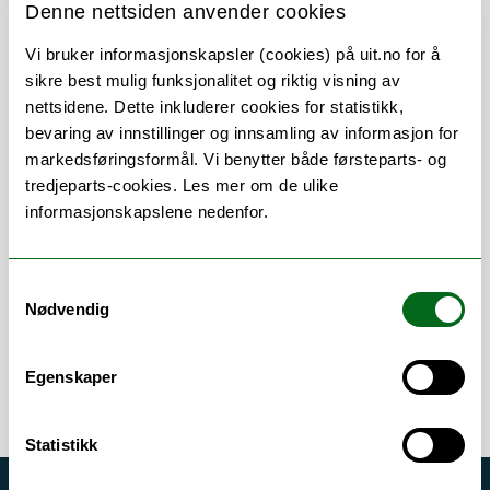
Denne nettsiden anvender cookies
Vi bruker informasjonskapsler (cookies) på uit.no for å
sikre best mulig funksjonalitet og riktig visning av
Om
Forskning og undervisning
nettsidene. Dette inkluderer cookies for statistikk,
bevaring av innstillinger og innsamling av informasjon for
Publikasjoner
markedsføringsformål. Vi benytter både førsteparts- og
tredjeparts-cookies. Les mer om de ulike
Andre publikasjoner
informasjonskapslene nedenfor.
Her finner du meg
Samtykkevalg
Nødvendig
Egenskaper
Statistikk