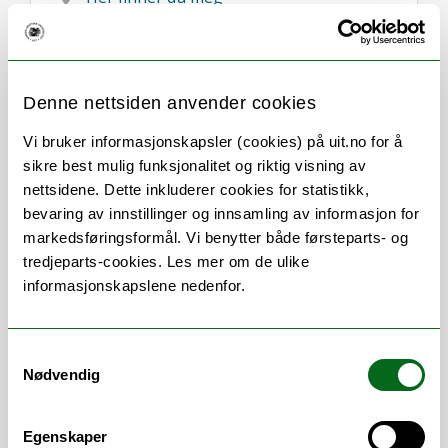
Denne nettsiden anvender cookies
Vi bruker informasjonskapsler (cookies) på uit.no for å
Om
Forskning og undervisning
sikre best mulig funksjonalitet og riktig visning av
Her finner du meg
nettsidene. Dette inkluderer cookies for statistikk,
bevaring av innstillinger og innsamling av informasjon for
markedsføringsformål. Vi benytter både førsteparts- og
tredjeparts-cookies. Les mer om de ulike
informasjonskapslene nedenfor.
Stillingsbeskrivelse
Koordinering av for Tjenesteteam for
Samtykkevalg
Infrastruktur
Nødvendig
Ansvar for UiTs datanett
Rådgivning innen datanettløsninger
Egenskaper
Rådgiving datanett i nye bygg og ved