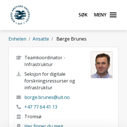
Gå til hovedinnhold
Søk
Meny
UiT Norges arktiske universitet
Enheten
Ansatte
Børge Brunes
Teamkoordinator -
Infrastruktur
Seksjon for digitale
forskningsressurser og
infrastruktur
borge.brunes@uit.no
+47 77 64 41 13
Tromsø
Her finner du meg