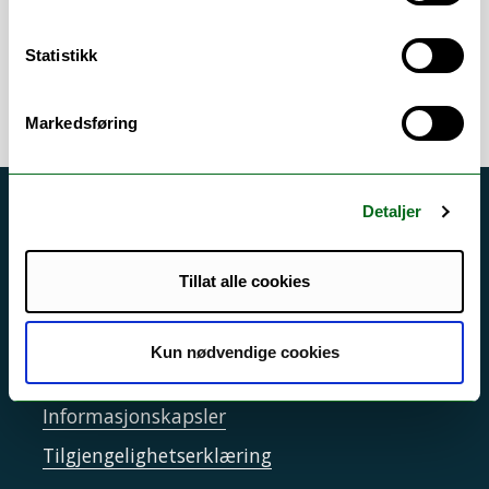
ombygginger i UiTs arealer
Statistikk
Markedsføring
Detaljer
Akutt hjelp
Si ifra!
Tillat alle cookies
Driftsmeldinger
Personvern ved UiT
Kun nødvendige cookies
Sikkerhet, beredskap og personvern
Informasjonskapsler
Tilgjengelighetserklæring