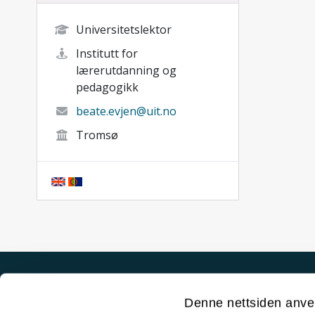
Universitetslektor
Institutt for
lærerutdanning og
pedagogikk
beate.evjen@uit.no
Tromsø
Akutt hjelp
Denne nettsiden anve
Si ifra!