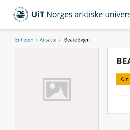
Gå til hovedinnhold
UiT Norges arktiske universitet
Enheten
Ansatte
Beate Evjen
BE
Om