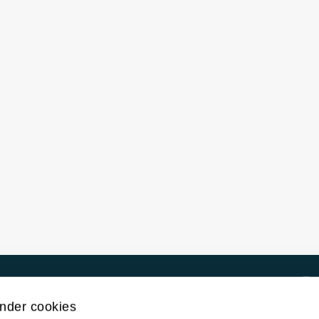
Kontakt UiT
nder cookies
For media