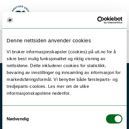
Gå til hovedinnhold
Søk
Meny
UiT Norges arktiske universitet
Denne nettsiden anvender cookies
Error rendering component
Vi bruker informasjonskapsler (cookies) på uit.no for å
sikre best mulig funksjonalitet og riktig visning av
nettsidene. Dette inkluderer cookies for statistikk,
bevaring av innstillinger og innsamling av informasjon for
Akutt hjelp
markedsføringsformål. Vi benytter både førsteparts- og
tredjeparts-cookies. Les mer om de ulike
Si ifra!
informasjonskapslene nedenfor.
Driftsmeldinger
Personvern ved UiT
Samtykkevalg
Sikkerhet, beredskap og personvern
Nødvendig
Informasjonskapsler