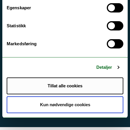
Egenskaper
Tilgjengelighetserklæring
Statistikk
Kontakt UiT
For media
Markedsføring
For skoler
Ledige stillinger
Detaljer
English website
Logg inn
Tillat alle cookies
Kun nødvendige cookies