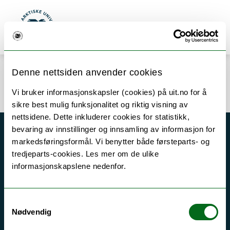
Gå til hovedinnhold
Søk
Meny
UiT Norges arktiske universitet
Denne nettsiden anvender cookies
Error rendering component
Vi bruker informasjonskapsler (cookies) på uit.no for å
sikre best mulig funksjonalitet og riktig visning av
nettsidene. Dette inkluderer cookies for statistikk,
bevaring av innstillinger og innsamling av informasjon for
Akutt hjelp
markedsføringsformål. Vi benytter både førsteparts- og
tredjeparts-cookies. Les mer om de ulike
Si ifra!
informasjonskapslene nedenfor.
Driftsmeldinger
Personvern ved UiT
Samtykkevalg
Sikkerhet, beredskap og personvern
Nødvendig
Informasjonskapsler