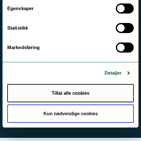
Egenskaper
Tilgjengelighetserklæring
Statistikk
Kontakt UiT
For media
Markedsføring
For skoler
Ledige stillinger
Detaljer
English website
Logg inn
Tillat alle cookies
Kun nødvendige cookies