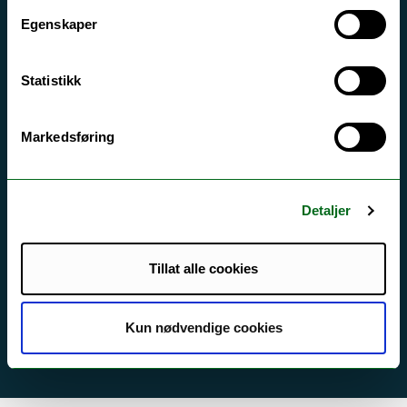
Egenskaper
Tilgjengelighetserklæring
Statistikk
Kontakt UiT
For media
Markedsføring
For skoler
Ledige stillinger
Detaljer
English website
Logg inn
Tillat alle cookies
Kun nødvendige cookies