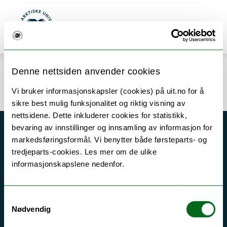
Gå til hovedinnhold
Søk
Meny
UiT Norges arktiske universitet
Denne nettsiden anvender cookies
Error rendering component
Vi bruker informasjonskapsler (cookies) på uit.no for å
sikre best mulig funksjonalitet og riktig visning av
nettsidene. Dette inkluderer cookies for statistikk,
bevaring av innstillinger og innsamling av informasjon for
Akutt hjelp
markedsføringsformål. Vi benytter både førsteparts- og
tredjeparts-cookies. Les mer om de ulike
Si ifra!
informasjonskapslene nedenfor.
Driftsmeldinger
Personvern ved UiT
Samtykkevalg
Sikkerhet, beredskap og personvern
Nødvendig
Informasjonskapsler