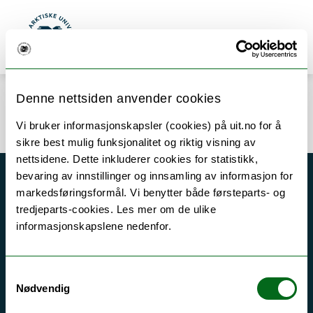
Gå til hovedinnhold
Søk
Meny
UiT Norges arktiske universitet
Denne nettsiden anvender cookies
Error rendering component
Vi bruker informasjonskapsler (cookies) på uit.no for å
sikre best mulig funksjonalitet og riktig visning av
nettsidene. Dette inkluderer cookies for statistikk,
bevaring av innstillinger og innsamling av informasjon for
Akutt hjelp
markedsføringsformål. Vi benytter både førsteparts- og
tredjeparts-cookies. Les mer om de ulike
Si ifra!
informasjonskapslene nedenfor.
Driftsmeldinger
Personvern ved UiT
Samtykkevalg
Sikkerhet, beredskap og personvern
Nødvendig
Informasjonskapsler