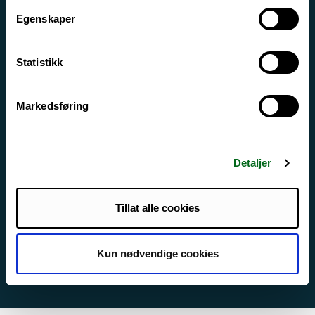
Egenskaper
Tilgjengelighetserklæring
Statistikk
Kontakt UiT
For media
Markedsføring
For skoler
Ledige stillinger
Detaljer
English website
Logg inn
Tillat alle cookies
Kun nødvendige cookies